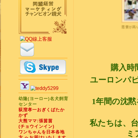
需要が高い ポ
購入時
ユーロンパピ
幼隆(ヨーロー)名犬飼育
1年間の沈
センター
荻漥孝一おぎくばたか
かず
大熊ママ:張茵茵
私たちは、
(チョウインイン)
ワンちゃんを日本各地
ミ
方 へお届けいたします