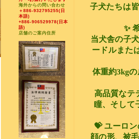
子犬たちは
海外からの問い合わせ
＋886-932795255
(日
本語)
+886-906529978
(日本
✨ 
語)
店舗のご案内住所
当犬舎の子
ードルまたは
体重約3kg
高品質なテ
瞳、そして
💝 ユーロ
顔の形、被