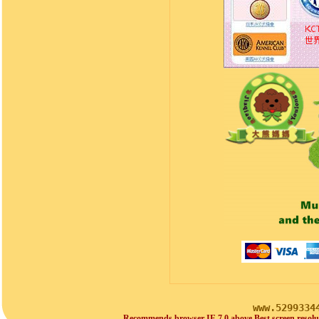
www.5299334
Recommends browser IE 7.0 above Best screen resolu