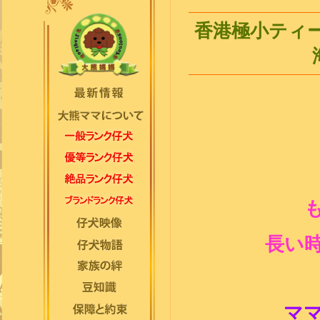
香港極小ティ
長い
マ