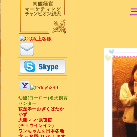
幼隆(ヨーロー)名犬飼育
センター
荻漥孝一おぎくばたか
かず
大熊ママ:張茵茵
(チョウインイン)
ワンちゃんを日本各地
方 へお届けいたします