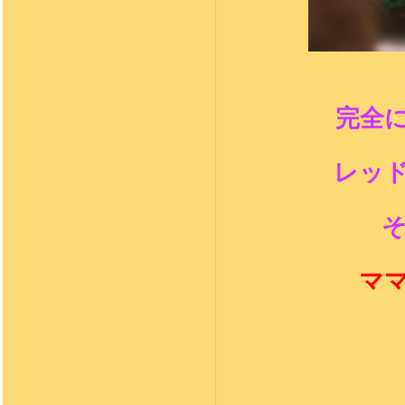
完全
レッ
マ