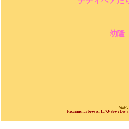
テディベアた
幼隆
www.
Recommends browser IE 7.0 above Best sc