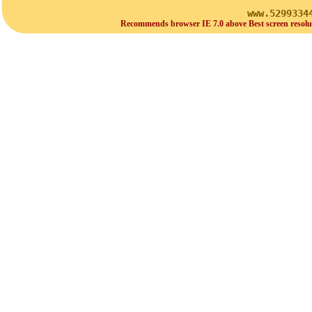
www.5299334
Recommends browser IE 7.0 above Best screen resolu