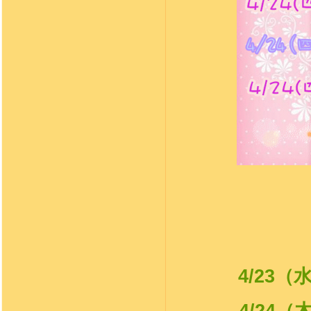
4/23
（
4/24