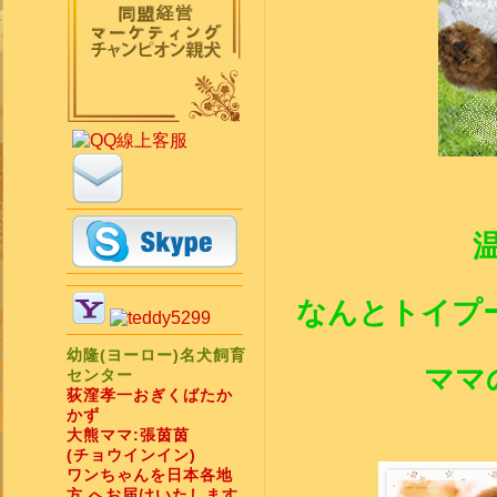
なんと
トイプ
幼隆(ヨーロー)名犬飼育
ママ
センター
荻漥孝一おぎくばたか
かず
大熊ママ:張茵茵
(チョウインイン)
ワンちゃんを日本各地
方 へお届けいたします