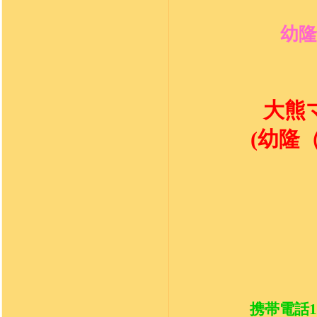
幼
大熊
(
幼隆
携帯電話1:+