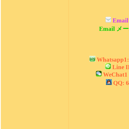
Email
Email メール
Whatsapp1
Line 
WeChat1 
QQ: 