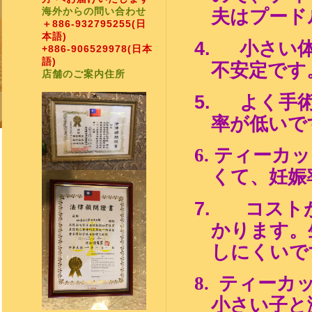
海外からの問い合わせ
夫は
プード
＋886-932795255
(日
本語)
4.
小さい
+886-906529978
(日本
語)
不安定です
店舗のご案内住所
5.
よく手
率が低いで
6.
ティーカッ
くて、妊娠
7.
コスト
かります。
しにくいで
8.
ティーカ
小さい子と