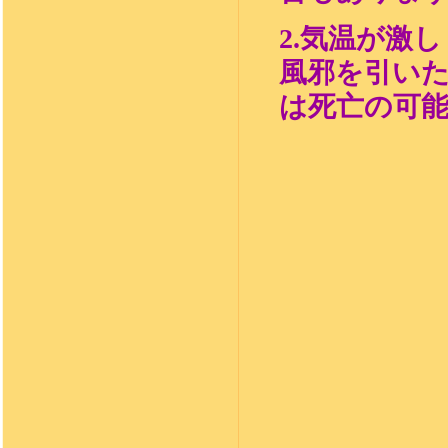
2.
気温が激し
風邪
を
引
い
は死亡の可