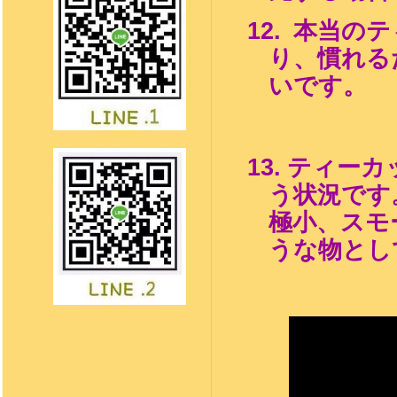
12.
本当の
テ
り、慣れる
いです。
13.
テ
ィーカ
う状況です
極小、スモ
うな物とし