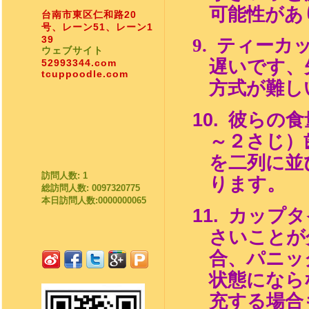
可能性があ
台南市東区仁和路20
号、レーン51、レーン1
39
9.
ティーカ
ウェブサイト
遅い
です、
52993344.com
tcuppoodle.com
方式が難し
10.
彼らの食
～２さじ）
を二列に並
訪問人数: 1
ります。
総訪問人数: 0097320775
本日訪問人数:0000000065
11.
カップタ
さいことが
合、パニッ
状態になら
充する場合