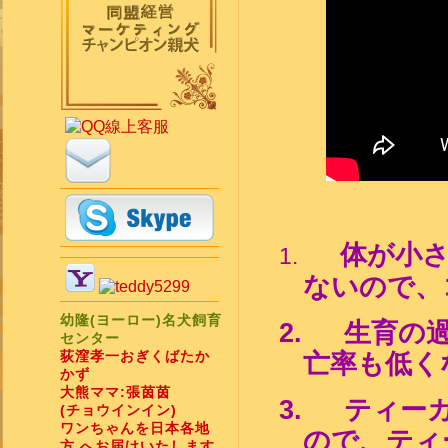
体が小
1.
ないので、
幼隆(ヨーロー)名犬飼育
2.
生育の
センター
荻漥孝一おぎくばたか
亡率も低く
かず
大熊ママ:張茵茵
3.
ティー
(チョウインイン)
ワンちゃんを日本各地
ので、
ティ
方 へお届けいたします