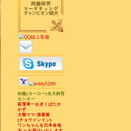
幼隆(ヨーロー)名犬飼育
センター
荻漥孝一おぎくばたか
かず
大熊ママ:張茵茵
(チョウインイン)
ワンちゃんを日本各地
方 へお届けいたします