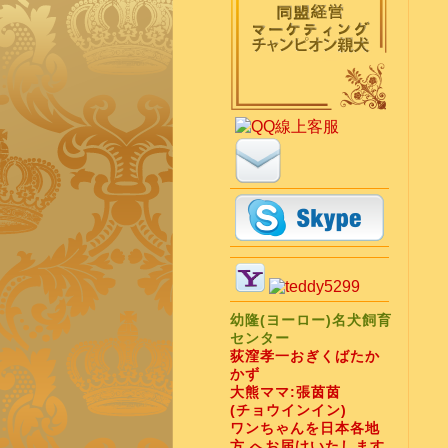
幼隆(ヨーロー)名犬飼育
センター
荻漥孝一おぎくばたか
かず
大熊ママ:張茵茵
(チョウインイン)
ワンちゃんを日本各地
方 へお届けいたします