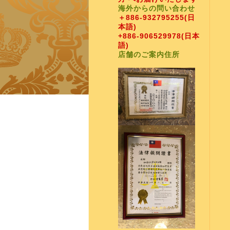
海外からの問い合わせ
＋886-932795255
(日
本語)
+886-906529978
(日本
語)
店舗のご案内住所