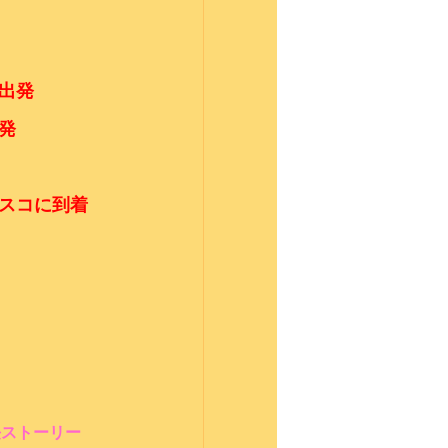
出発
発
スコに到着
長ストーリー