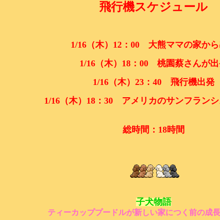
飛行機スケジュール
1/16
（木）
12
：
00
大熊ママの家から
1/16
（
木）
18
：
00
桃園蔡さんが出
1/16
（木）
23
：
40
飛行機出発
1/16
（木）
18
：
30
アメリカの
サンフランシ
総時間：
18
時間
子犬物語
ティーカッププードルが新しい家につく前の成