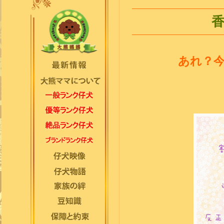
香
あれ？