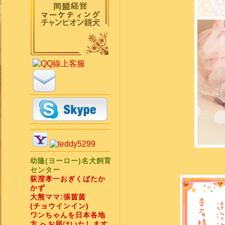
幼隆(ヨーロー)名犬飼育
センター
荻漥孝一おぎくばたか
かず
大熊ママ:張茵茵
(チョウインイン)
ワンちゃんを日本各地
方 へお届けいたします