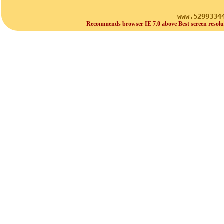
www.5299334
Recommends browser IE 7.0 above Best screen resolu