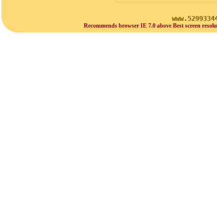
www.5299334
Recommends browser IE 7.0 above Best screen resolu