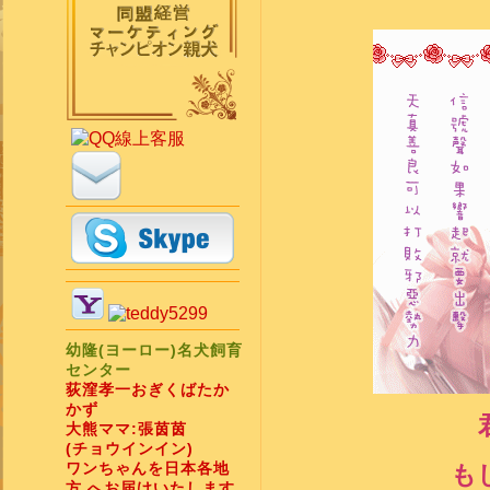
幼隆(ヨーロー)名犬飼育
センター
荻漥孝一おぎくばたか
かず
大熊ママ:張茵茵
(チョウインイン)
ワンちゃんを日本各地
も
方 へお届けいたします