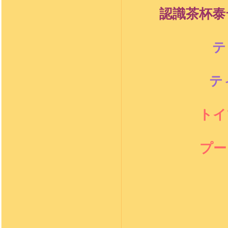
認識茶杯泰
テ
テ
トイ
プー