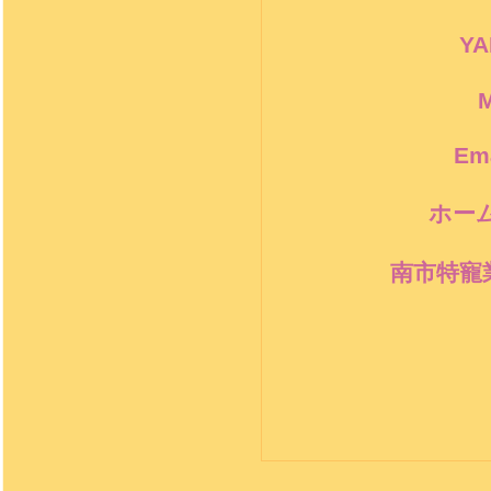
Y
M
Ema
ホー
南市特寵