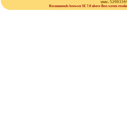
www.5299334
Recommends browser IE 7.0 above Best screen resolu