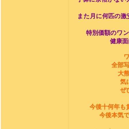
また月に何匹の激
特別価額のワ
健康面
全部
大
気
ぜ
今後十何年も
今後本気