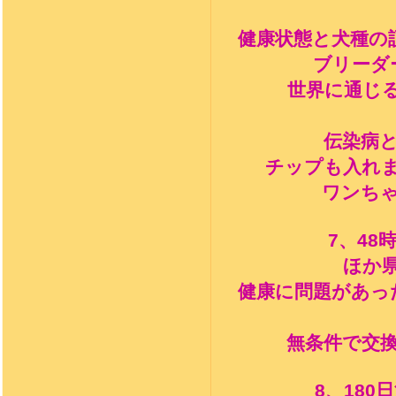
健康状態と犬種の
ブリーダ
世界に通じ
伝染病
チップも入れ
ワンち
7
、
48
ほか
健康に問題があっ
無条件で交
8
、
180
日