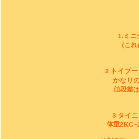
1.
ミニ
(
これ
2
トイプー
かなり
値段差
3
タイニ
体重
2
KG
~