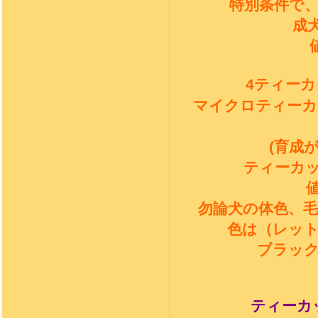
特別条件で
成
4
ティーカ
マイクロティーカ
(
育成
ティーカ
勿論犬の体色、
色は（レッ
ブラッ
ティーカ