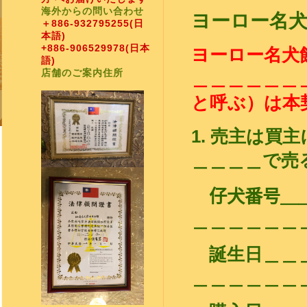
海外からの問い合わせ
ヨーロー名
＋886-932795255
(日
本語)
+886-906529978
(日本
ヨーロー名犬
語)
店舗のご案内住所
＿＿＿＿＿＿
と呼ぶ）は本
1.
売主は買主
＿＿＿＿で売
仔犬番号＿
＿＿＿＿＿＿
誕生日＿＿＿
＿＿＿＿＿＿