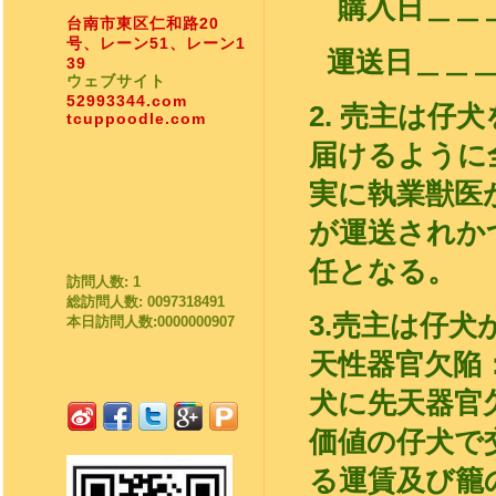
購入日＿＿＿
台南市東区仁和路20
号、レーン51、レーン1
運送日＿＿
39
ウェブサイト
52993344.com
2.
売主は仔犬
tcuppoodle.com
届けるように
実に執業獣医
が運送されか
任となる。
訪問人数: 1
総訪問人数: 0097318491
3.
売主は仔犬
本日訪問人数:0000000907
天性器官欠陥
犬に先天器官
価値の仔犬で
る運賃及び籠