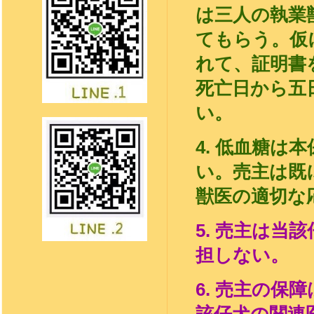
は
三
人の執業
てもらう。仮
れて、証明書
死亡日から五
い。
4.
低血糖は本
い。売主は既
獣医の適切な
5.
売主は当該
担しない。
6.
売主の保障