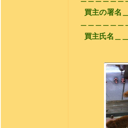
買主の署名
＿＿＿＿＿＿
買主氏名＿