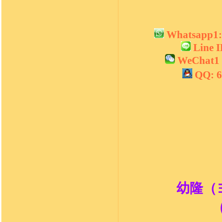
Whatsapp1
Line 
WeChat1 
QQ: 
幼隆（