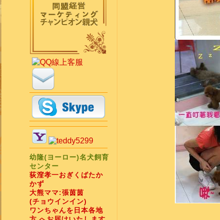
幼隆(ヨーロー)名犬飼育
センター
荻漥孝一おぎくばたか
かず
大熊ママ:張茵茵
(チョウインイン)
ワンちゃんを日本各地
方 へお届けいたします