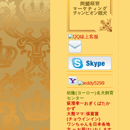
幼隆(ヨーロー)名犬飼育
センター
荻漥孝一おぎくばたか
かず
大熊ママ:張茵茵
(チョウインイン)
ワンちゃんを日本各地
方 へお届けいたします