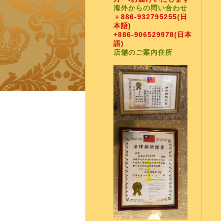
海外からの問い合わせ
＋886-932795255
(日
本語)
+886-906529978
(日本
語)
店舗のご案内住所