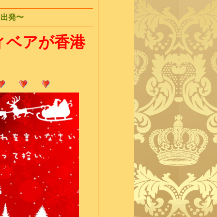
に出発〜
ィベアが香港