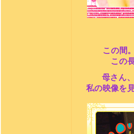
この間
この
母さん
私の映像を