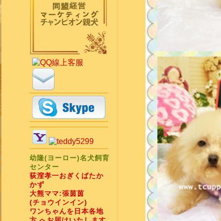
幼隆(ヨーロー)名犬飼育
センター
荻漥孝一おぎくばたか
かず
大熊ママ:張茵茵
(チョウインイン)
ワンちゃんを日本各地
方 へお届けいたします