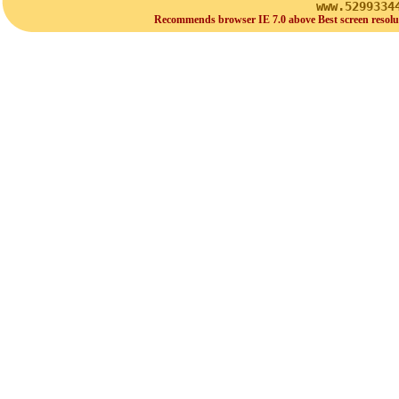
www.5299334
Recommends browser IE 7.0 above Best screen resolu