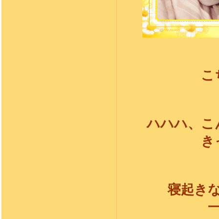
こ
ハハハ、こ
き
寝起き