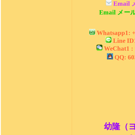
Email 
Email メール2
Whatsapp1:
Line I
WeChat1 :
QQ: 6
幼隆（