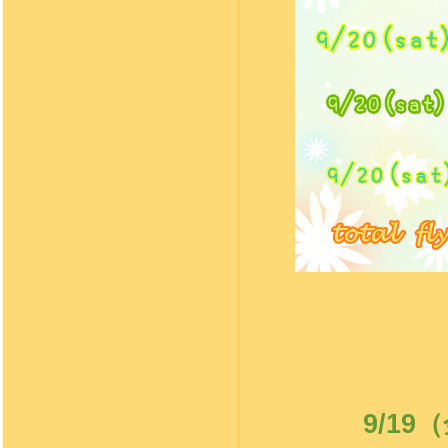
9/19
（