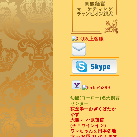
幼隆(ヨーロー)名犬飼育
センター
荻漥孝一おぎくばたか
かず
大熊ママ:張茵茵
(チョウインイン)
ワンちゃんを日本各地
方 へお届けいたします