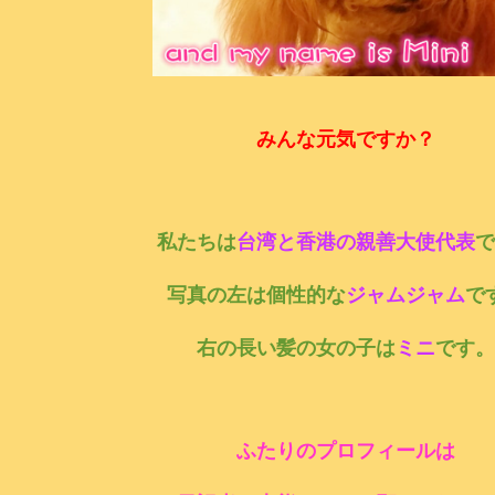
みんな元気ですか？
私たちは
台湾と香港の
親善
大使代表
で
写真の左は個性的な
ジャムジャム
で
右の長い髪の女の子は
ミニ
です。
ふたりのプロフィールは