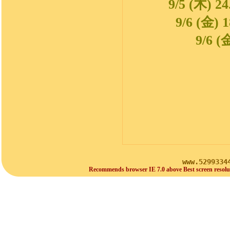
9/5 (木
9/6 (
9/6
www.5299334
Recommends browser IE 7.0 above Best screen resolu