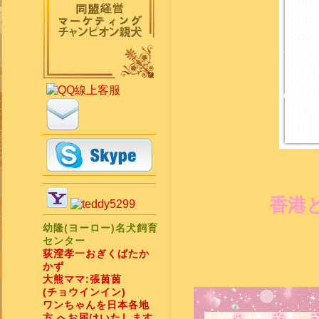
香港
幼隆(ヨーロー)名犬飼育
センター
荻漥孝一おぎくばたか
かず
大熊ママ:張茵茵
(チョウインイン)
ワンちゃんを日本各地
方 へお届けいたします