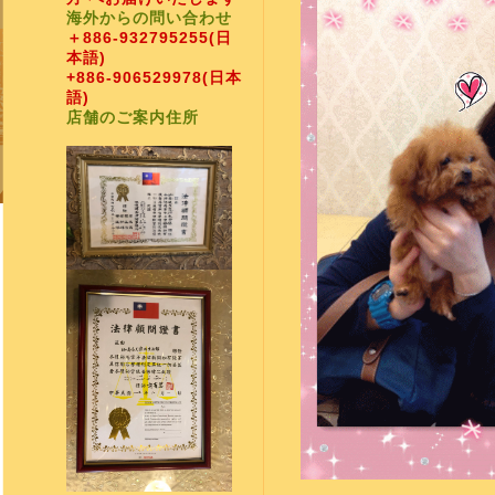
海外からの問い合わせ
＋886-932795255
(日
本語)
+886-906529978
(日本
語)
店舗のご案内住所