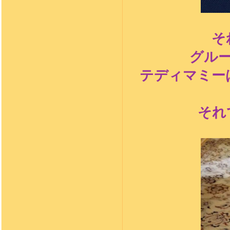
そ
グル
テディマミー
それ