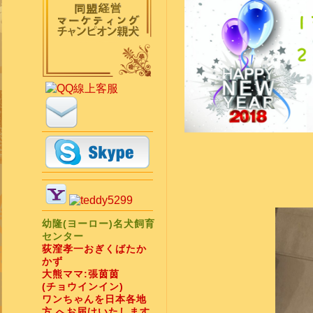
幼隆(ヨーロー)名犬飼育
センター
荻漥孝一おぎくばたか
かず
大熊ママ:張茵茵
(チョウインイン)
ワンちゃんを日本各地
方 へお届けいたします