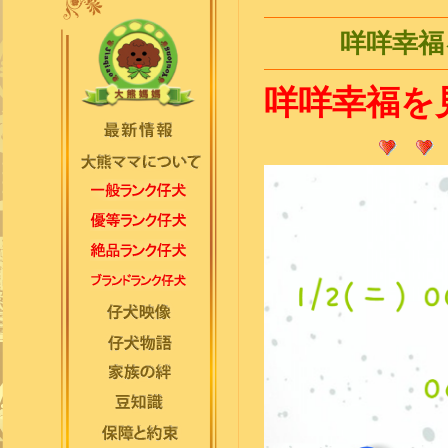
咩咩幸福
咩咩幸福を