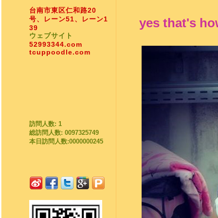
台南市東区仁和路20
号、レーン51、レーン1
yes that's h
39
ウェブサイト
52993344.com
tcuppoodle.com
訪問人数: 1
総訪問人数: 0097325749
本日訪問人数:0000000245