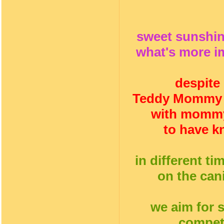
sweet sunshin
what's more im
despite
Teddy Mommy ap
with mommy
to have k
in different t
on the can
we aim for 
compete