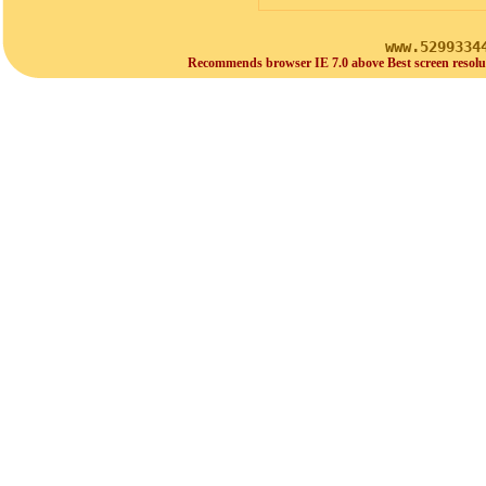
www.5299334
Recommends browser IE 7.0 above Best screen resolu