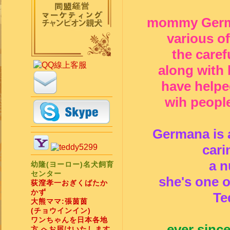
mommy German
various of
the caref
along with 
have helpe
wih people
Germana is a
cari
a n
幼隆(ヨーロー)名犬飼育
センター
she's one 
荻漥孝一おぎくばたか
かず
Te
大熊ママ:張茵茵
(チョウインイン)
ワンちゃんを日本各地
ever sin
方 へお届けいたします