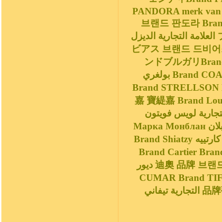
PANDORA merk van PANDORA 
브랜드 판도라 Brand
العلامة التجارية الديزل ブランドリーガルBrand REGAL브랜드 리갈 ブランドデ
ビアス 브랜드 드비어스 品牌 戴比尔斯 ارية دي بيرز
ンドブルガリBrand BVL
بولغري Brand COACHブランドコーチالعلامة التجارية المدرب 브랜드 코치
Brand STRELLSO
嘉 寶緹嘉 Brand Lou
التجارية لويس فويتون 랜드 루이비통Brand MontBlanc ランドモ
Марка Монблан العلامة التجارية مون بلان 品牌万宝龙 브랜드 몽블랑 品牌夏姿
Brand Shiatzy العلامة التجارية كارتييه 브랜드 까르띠에 卡地亚 品牌 卡地亞品牌
Brand Cartier Brand 
ديور 迪奧 品牌 브랜드 디올 브랜드 끌로에 珂洛艾伊品牌Brand Chloé Brand
CUMAR Brand TI
التجارية تيفاني 品牌蒂芙尼 브랜드 티파니 ブランドプラダBrand PRADA