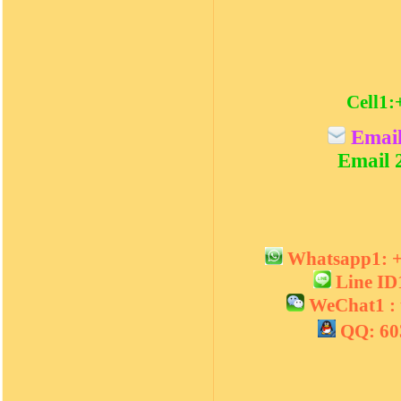
Cell1:
Email
Email 
Whatsapp1:
Line I
WeChat1 :
QQ: 6