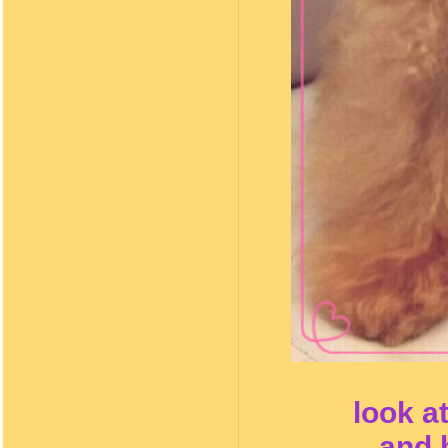
look a
and 