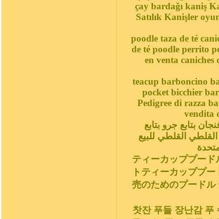
çay bardağı kaniş K
Satılık Kanişler oyu
poodle taza de té cani
de té poodle perrito 
en venta caniches 
teacup barboncino b
pocket bicchier ba
Pedigree di razza b
vendita 
ان بتابع جرو بتابع
القلطي القلطي للبيع
متحدة
ティーカッププード
トティーカッププー
売のためのプードル
찻잔 푸들 장난감 푸 