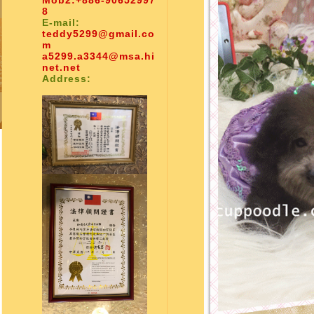
Mob2:
+886-90652997
8
E-mail:
teddy5299@gmail.co
m
a5299.a3344@msa.hi
net.net
Address: