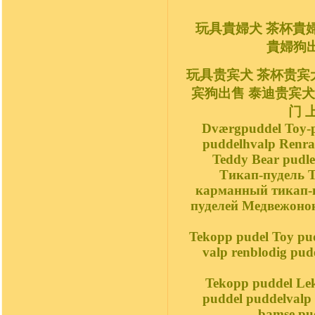
玩具貴婦犬 茶杯貴
貴婦狗出
玩具贵宾犬 茶杯贵宾
宾狗出售 泰迪贵宾犬 
门 
Dværgpuddel Toy-pu
puddelhvalp Renrac
Teddy Bear pudle
Тикап-пудель 
карманный тикап-п
пуделей Медвежоно
Tekopp pudel Toy pude
valp renblodig pudel
Tekopp puddel Lek
puddel puddelvalp P
bamse pud