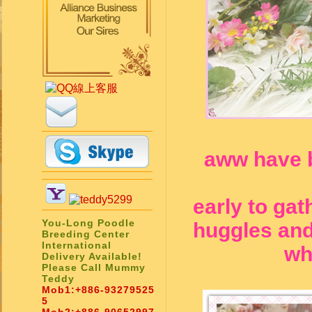
aww have 
early to ga
You-Long Poodle
huggles and
Breeding Center
International
wh
Delivery Available!
Please Call Mummy
Teddy
Mob1:
+886-93279525
5