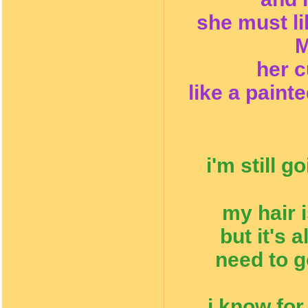
she must li
M
her c
like a paint
i'm still 
my hair i
but it's 
need to g
i know for