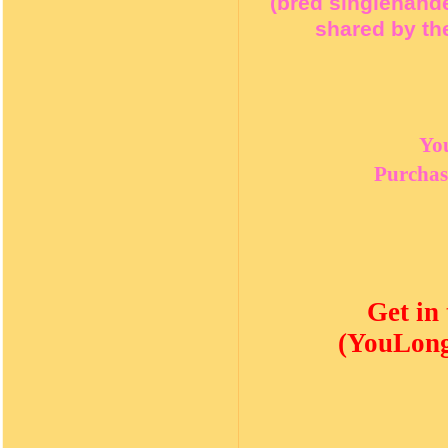
(bred singlehand
shared by the
Yo
Purchas
Get in
(YouLong