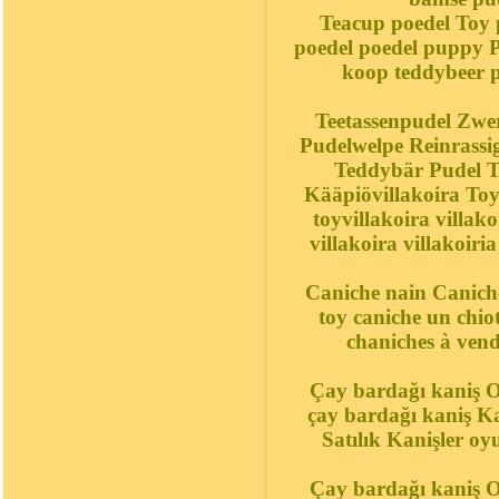
Teacup poedel Toy p
poedel poedel puppy P
koop teddybeer p
Teetassenpudel Zwer
Pudelwelpe Reinrassi
Teddybär Pudel Te
Kääpiövillakoira Toy
toyvillakoira villa
villakoira villakoiri
Caniche nain Caniche 
toy caniche un chiot
chaniches à vend
Çay bardağı kaniş O
çay bardağı kaniş K
Satılık Kanişler oy
Çay bardağı kaniş O