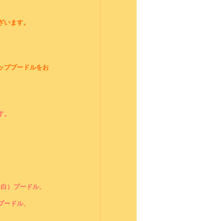
ざいます。
ッププードルをお
す。
（白）プードル、
プードル、