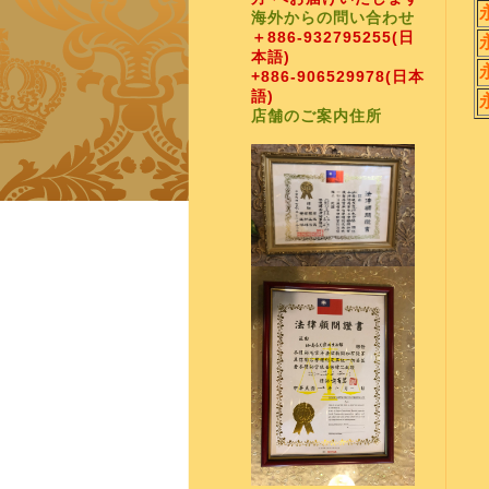
海外からの問い合わせ
＋886-932795255
(日
本語)
+886-906529978
(日本
語)
店舗のご案内住所