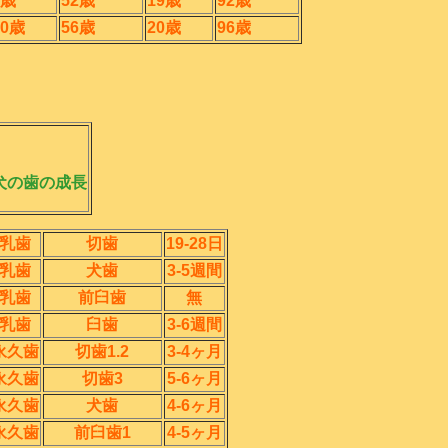
9歳
52歳
19歳
92歳
10歳
56歳
20歳
96歳
犬の歯の成長
乳歯
切歯
19-28日
乳歯
犬歯
3-5週間
乳歯
前臼歯
無
乳歯
臼歯
3-6週間
永久歯
切歯1.2
3-4ヶ月
永久歯
切歯3
5-6ヶ月
永久歯
犬歯
4-6ヶ月
永久歯
前臼歯1
4-5ヶ月