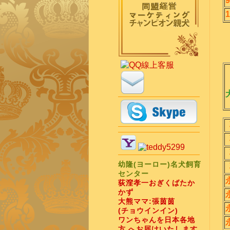
幼隆(ヨーロー)名犬飼育
センター
荻漥孝一おぎくばたか
かず
大熊ママ:張茵茵
(チョウインイン)
ワンちゃんを日本各地
方 へお届けいたします