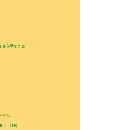
。
ルを入手できる
ードル、
買い上げ後、