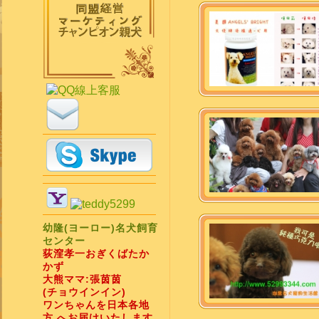
幼隆(ヨーロー)名犬飼育
センター
荻漥孝一おぎくばたか
かず
大熊ママ:張茵茵
(チョウインイン)
ワンちゃんを日本各地
方 へお届けいたします