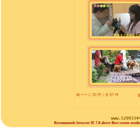
毎ページ 20 件｜全 67 件
www.5299334
Recommends browser IE 7.0 above Best screen resolu