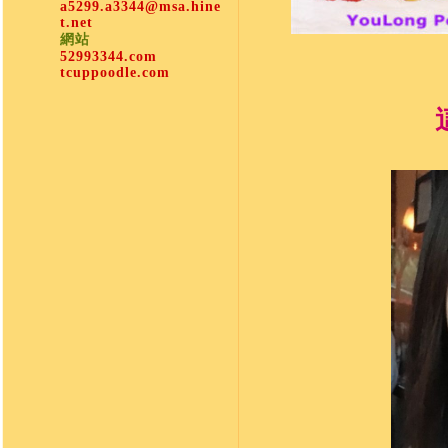
a5299.a3344@msa.hine
t.net
網站
52993344.com
tcuppoodle.com