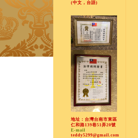
(中文，台語)
地址：台灣台南市東區
仁和路139巷51弄20號
E-mail
teddy5299@gmail.com