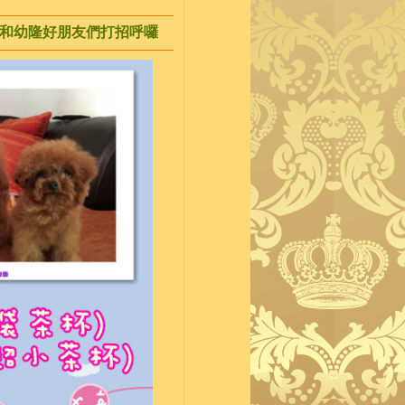
迪)和幼隆好朋友們打招呼囉