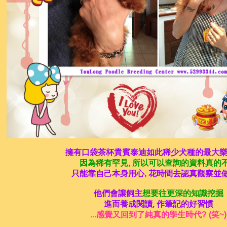
擁有口袋茶杯貴賓泰迪如此稀少犬種的最大
因為稀有罕見, 所以可以查詢的資料真的
只能靠自己本身用心, 花時間去認真觀察並
他們會讓飼主
想要往更深的知識挖掘
進而養成閱讀, 作筆記的好習慣
...感覺又回到了純真的學生時代? (笑~)