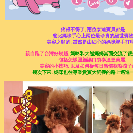
疼得不得了, 兩位泰迪寶貝都是
爸比媽咪手心上兩位最珍貴的絕世寶
美容之類的, 當然是由細心的媽咪親手打
親自跑了台灣好幾趟,
媽咪和大熊媽媽當面交流了很
包括怎樣照顧讓口袋泰迪更美麗,
美容的小技巧, 以及如何從每日習慣觀察孩子
幾次下來, 媽咪也往專業貴賓犬飼養的路上邁進