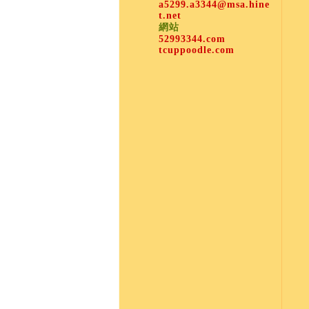
a5299.a3344@msa.hine
t.net
網站
52993344.com
tcuppoodle.com