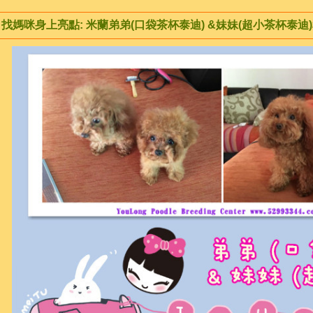
找媽咪身上亮點: 米蘭弟弟(口袋茶杯泰迪) &妹妹(超小茶杯泰