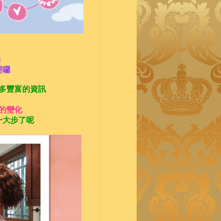
物
理囉
多豐富的資訊
的變化
一大步了呢