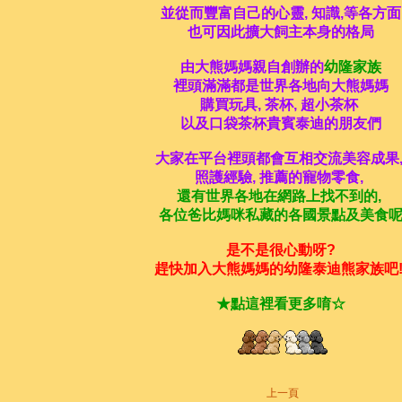
並從而豐富自己的心靈, 知識,等各方面
也可因此擴大飼主本身的格局
由大熊媽媽親自創辦的
幼隆家族
裡頭滿滿都是世界各地向大熊媽媽
購買玩具, 茶杯, 超小茶杯
以及口袋茶杯貴賓泰迪的朋友們
大家在平台裡頭都會互相交流美容成果
照護經驗, 推薦的寵物零食,
還有世界各地在網路上找不到的,
各位爸比媽咪私藏的各國景點及美食
是不是很心動呀?
趕快加入大熊媽媽的幼隆泰迪熊家族吧!
★
點這裡看更多唷
☆
上一頁