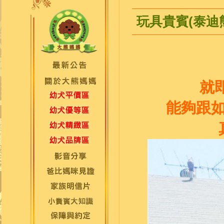
玩具貴賓(泰迪熊)
就
能夠跟如