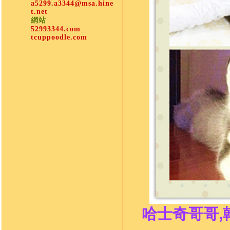
a5299.a3344@msa.hine
t.net
網站
52993344.com
tcuppoodle.com
哈士奇哥哥,