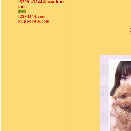
a5299.a3344@msa.hine
t.net
網站
52993344.com
tcuppoodle.com