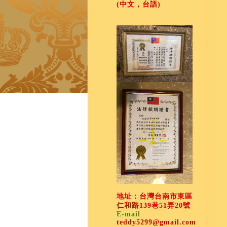
(中文，台語)
地址：台灣台南市東區
仁和路139巷51弄20號
E-mail
teddy5299@gmail.com