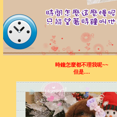
時鐘怎麼都不理我呢~~
但是....