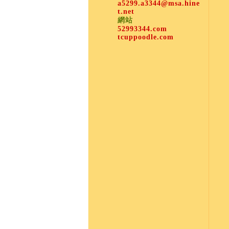
a5299.a3344@msa.hine
t.net
網站
52993344.com
tcuppoodle.com