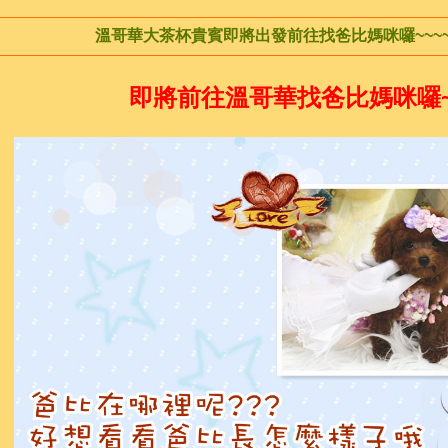
溫哥華大茶杯貴賓即將出發前往找爸比媽咪囉~~~~201
即將前往溫哥華找爸比媽咪囉~