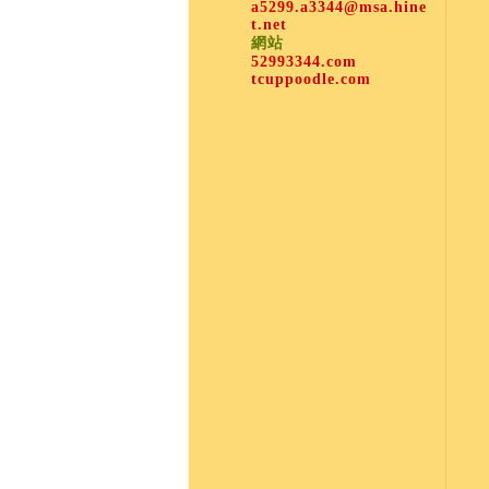
a5299.a3344@msa.hine
t.net
網站
52993344.com
tcuppoodle.com