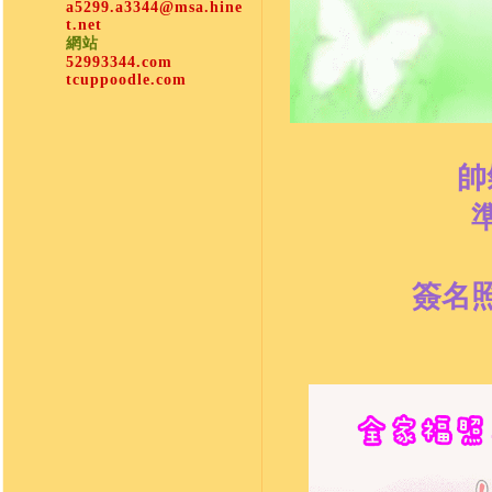
a5299.a3344@msa.hine
t.net
網站
52993344.com
tcuppoodle.com
帥
簽名