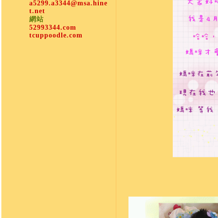
a5299.a3344@msa.hine
t.net
網站
52993344.com
tcuppoodle.com