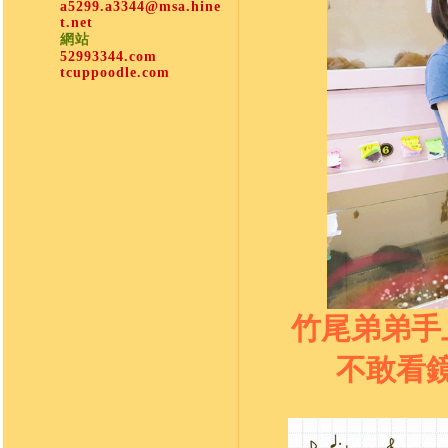
a5299.a3344@msa.hine
t.net
網站
52993344.com
tcuppoodle.com
竹尾弟弟手
不敢看