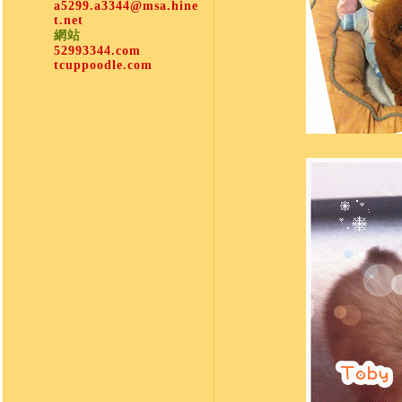
a5299.a3344@msa.hine
t.net
網站
52993344.com
tcuppoodle.com