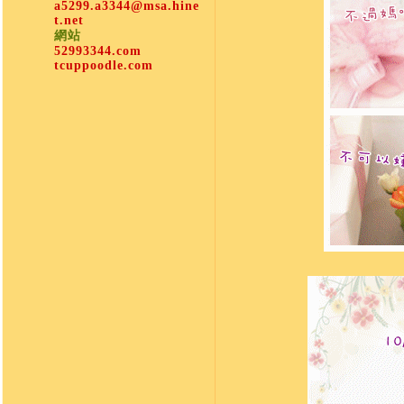
a5299.a3344@msa.hine
t.net
網站
52993344.com
tcuppoodle.com