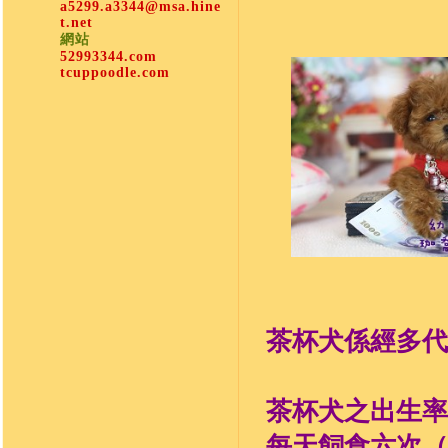
a5299.a3344@msa.hine
t.net
網站
52993344.com
tcuppoodle.com
茶杯犬係經多代
茶杯犬之出生率
每天飼食六次（