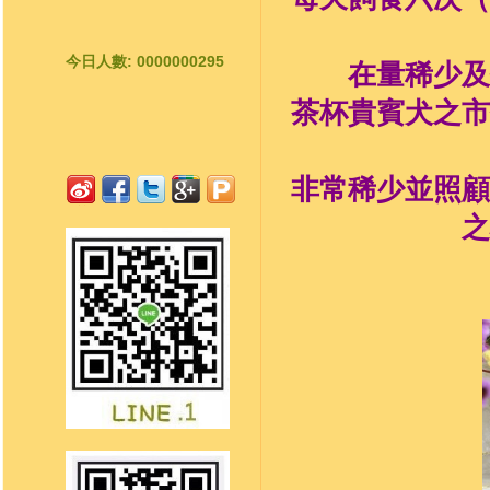
今日人數: 0000000295
在量稀少及
茶杯貴賓犬之市
非常稀少並照顧
之