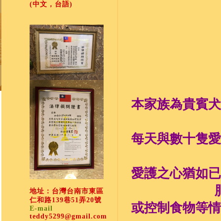
(中文，台語)
本家族為貴賓犬
每天與數十隻愛
愛護之心猶如已
地址：台灣台南市東區
仁和路139巷51弄20號
或控制食物等情
E-mail
teddy5299@gmail.com